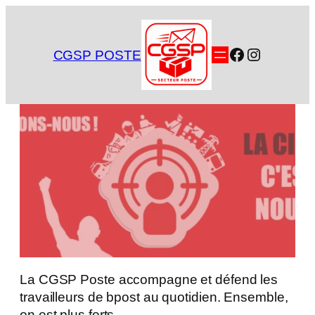
Aller
au
contenu
Facebook
Instagra
CGSP POSTE
La CGSP Poste accompagne et défend les
travailleurs de bpost au quotidien. Ensemble,
on est plus forts.