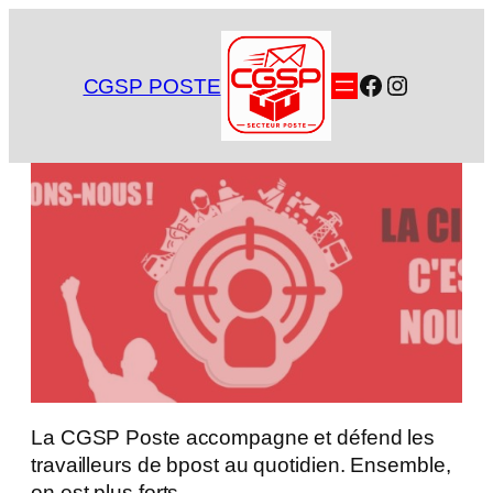
Aller
au
contenu
Facebook
Instagra
CGSP POSTE
La CGSP Poste accompagne et défend les
travailleurs de bpost au quotidien. Ensemble,
on est plus forts.