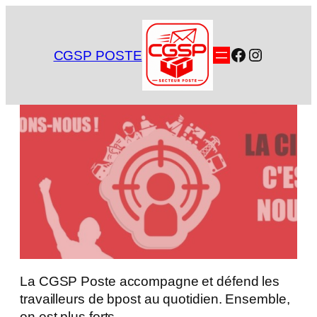
Aller
au
contenu
Facebook
Instagra
CGSP POSTE
La CGSP Poste accompagne et défend les
travailleurs de bpost au quotidien. Ensemble,
on est plus forts.