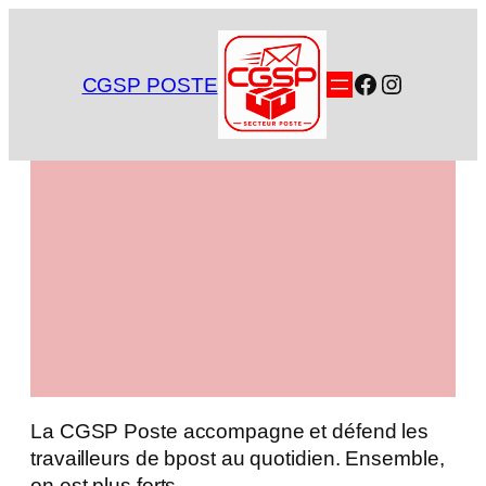
Aller
au
contenu
Facebook
Instagra
CGSP POSTE
La CGSP Poste accompagne et défend les
travailleurs de bpost au quotidien. Ensemble,
on est plus forts.