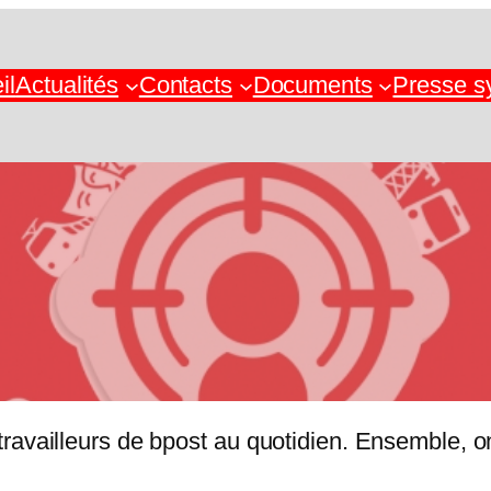
il
Actualités
Contacts
Documents
Presse s
vailleurs de bpost au quotidien. Ensemble, on 