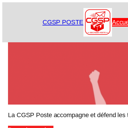
Aller
au
CGSP POSTE
Accue
contenu
La CGSP Poste accompagne et défend les tra